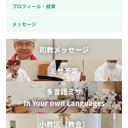
プロフィール・紋章
メッセージ
司教メッセージ
ミサ予定
多言語ミサ
In Your own Languages
小教区（教会）