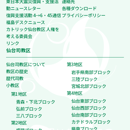
東日本大震災復興・支援活
連絡先
動ニュースレター
各種ダウンロード
復興支援活動 4→6・45通信
プライバシーポリシー
福島デスクニュース
カトリック仙台教区 人権を
考える委員会
リンク
仙台司教区
仙台司教区について
第3地区
教区の歴史
岩手県南部ブロック
歴代司教
三陸ブロック
小教区
宮城北部ブロック
第4地区
第1地区
仙台東部ブロック
青森・下北ブロック
仙台西部ブロック
弘前ブロック
仙台南部ブロック
三八ブロック
カテドラルブロック
第2地区
県南ブロック