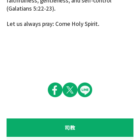
faithfulness, gentleness, and self-control
(Galatians 5:22-23).
Let us always pray: Come Holy Spirit.
司教