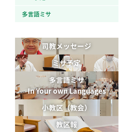
多言語ミサ
司教メッセージ
ミサ予定
多言語ミサ
In Your own Languages
小教区（教会）
教区報