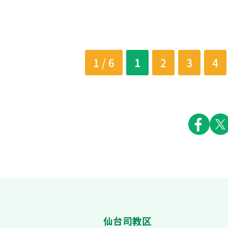
1 / 6
1
2
3
4
仙台司教区