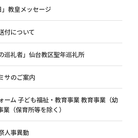
日」教皇メッセージ
の送付について
望の巡礼者」仙台教区聖年巡礼所
式ミサのご案内
フォーム 子ども福祉・教育事業 教育事業（幼
事業（保育所等を除く）
司祭人事異動