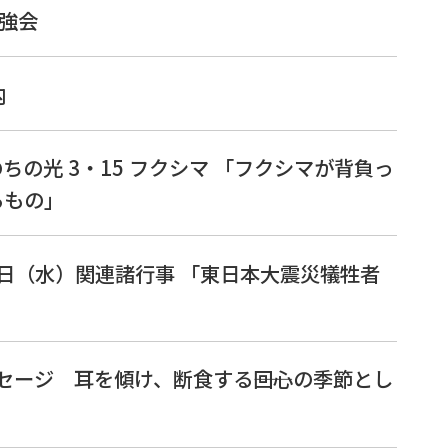
勉強会
内
のちの光 3・15 フクシマ 「フクシマが背負っ
るもの」
11日（水）関連諸行事 「東日本大震災犠牲者
ッセージ 耳を傾け、断食する――回心の季節とし