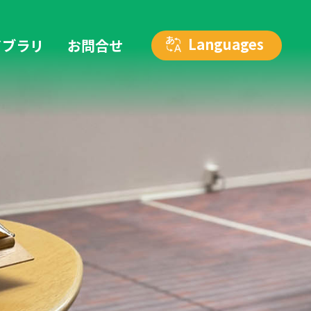
イブラリ
お問合せ
カトリック仙台教区 人権を考える委員会
リンク