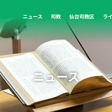
ニュース
司教
仙台司教区
ラ
教区の歴史
歴代司教
復興支援活動 4→6・45通信
福島デスクニュース
ニュース