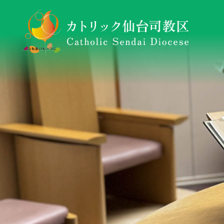
仙台司教区について
東日本大震災復興・支援活動ニュースレター