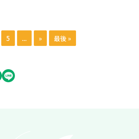
5
...
»
最後 »