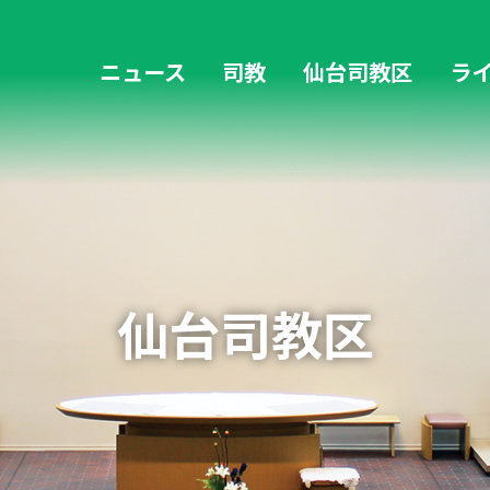
ニュース
司教
仙台司教区
ラ
教区の歴史
歴代司教
復興支援活動 4→6・45通信
福島デスクニュース
仙台司教区