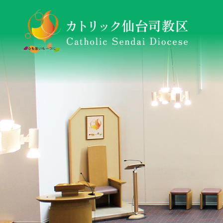
仙台司教区について
東日本大震災復興・支援活動ニュースレター