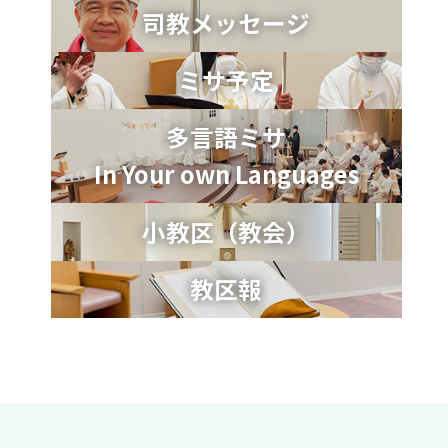
司教メッセージ
ミサ予定
多言語ミサ
In Your own Languages
小教区（教会）
教区報