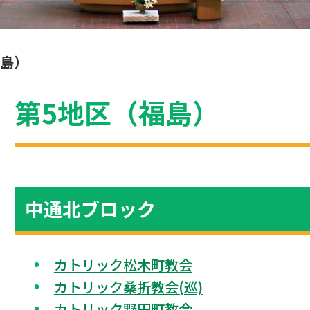
福島）
第5地区（福島）
中通北ブロック
カトリック松木町教会
カトリック桑折教会(巡)
カトリック野田町教会