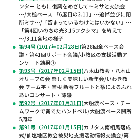
ンター ともに復興をめざして～ミサと交流会
～/大槌ベース 「6度目の3.11」～追悼並びに閉
所ミサ～/「留まっているわけにはいかない」～
「第4回いのちの光3.15フクシマ」を終えて
～/3.11各地の様子
第94号 (2017年02月28日)
第28回全ベース会
議・第41回サポート会議/小教区の支援活動ア
ンケート結果①
第93号（2017年02月15日)
八木山教会・八木山
オリーブの会 楽しく美味しい新年会/いわき教
会 チーム平・堂根 新春フルートと筝によるふれ
あいコンサート・薄磯
第92号（2017年01月31日)
大船渡ベース・チー
ムワークで奏でたハンドベル/大船渡ベース開所
5周年
第91号（2017年01月15日)
カリタス南相馬落成
式/仙塩地区教会被災地支援活動情報交換会/第