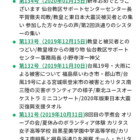
第134号（2020年01月15日)
新年おめでとうご
ざいます 仙台教区サポートセンターセンター長
平賀徹夫司教/教皇と東日本大震災被災者との集
い 参加した方々からの声/第2回浜通りのシスタ
ーの集い
第133号（2019年12月15日)
教皇と被災者との
つどい/教皇様からの贈り物 仙台教区サポート
センター事務局長 小野寺洋一神父
第132号（2019年11月30日)
台風19号・大雨に
よる被害について 福島県いわき市・郡山市/台
風19号による宮城県登米市の被害とカリタス南
三陸の災害ボランティアの様子/東北ユースオー
ケストラ ミニコンサート/2020年版東日本大震
災復興支援タオル
第131号 (2019年10月31日)
8回目の芋煮会 オリ
ーブの会/夏休みのボランティア体験 カリタス
女子高等学校 目黒星美学園中学高等学校/カリ
タス南相馬と福島浜通りを視察 チーム・カリタ