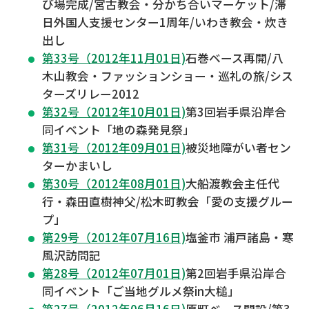
び場完成/宮古教会・分かち合いマーケット/滞
日外国人支援センター1周年/いわき教会・炊き
出し
第33号（2012年11月01日)
石巻ベース再開/八
木山教会・ファッションショー・巡礼の旅/シス
ターズリレー2012
第32号（2012年10月01日)
第3回岩手県沿岸合
同イベント「地の森発見祭」
第31号（2012年09月01日)
被災地障がい者セン
ターかまいし
第30号（2012年08月01日)
大船渡教会主任代
行・森田直樹神父/松木町教会「愛の支援グルー
プ」
第29号（2012年07月16日)
塩釜市 浦戸諸島・寒
風沢訪問記
第28号（2012年07月01日)
第2回岩手県沿岸合
同イベント「ご当地グルメ祭in大槌」