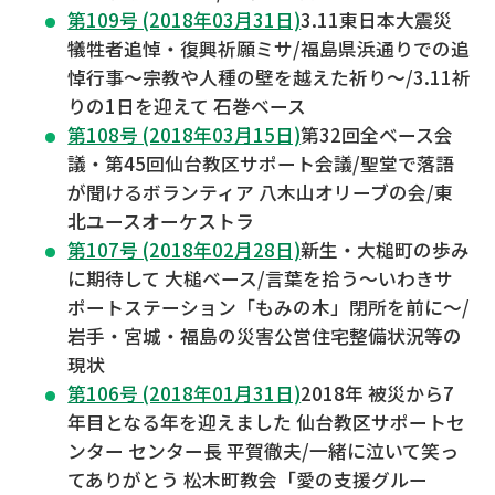
第109号 (2018年03月31日)
3.11東日本大震災
犠牲者追悼・復興祈願ミサ/福島県浜通りでの追
悼行事～宗教や人種の壁を越えた祈り～/3.11祈
りの1日を迎えて 石巻ベース
第108号 (2018年03月15日)
第32回全ベース会
議・第45回仙台教区サポート会議/聖堂で落語
が聞けるボランティア 八木山オリーブの会/東
北ユースオーケストラ
第107号 (2018年02月28日)
新生・大槌町の歩み
に期待して 大槌ベース/言葉を拾う～いわきサ
ポートステーション「もみの木」閉所を前に～/
岩手・宮城・福島の災害公営住宅整備状況等の
現状
第106号 (2018年01月31日)
2018年 被災から7
年目となる年を迎えました 仙台教区サポートセ
ンター センター長 平賀徹夫/一緒に泣いて笑っ
てありがとう 松木町教会「愛の支援グルー