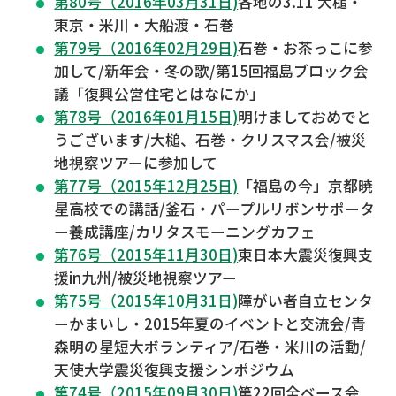
第80号（2016年03月31日)
各地の3.11 大槌・
東京・米川・大船渡・石巻
第79号（2016年02月29日)
石巻・お茶っこに参
加して/新年会・冬の歌/第15回福島ブロック会
議「復興公営住宅とはなにか」
第78号（2016年01月15日)
明けましておめでと
うございます/大槌、石巻・クリスマス会/被災
地視察ツアーに参加して
第77号（2015年12月25日)
「福島の今」京都暁
星高校での講話/釜石・パープルリボンサポータ
ー養成講座/カリタスモーニングカフェ
第76号（2015年11月30日)
東日本大震災復興支
援in九州/被災地視察ツアー
第75号（2015年10月31日)
障がい者自立センタ
ーかまいし・2015年夏のイベントと交流会/青
森明の星短大ボランティア/石巻・米川の活動/
天使大学震災復興支援シンポジウム
第74号（2015年09月30日)
第22回全ベース会