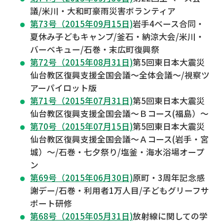
議/米川・大和町豪雨災害ボランティア
第73号（2015年09月15日)
岩手4ベース合同・
夏休み子どもキャンプ/釜石・納涼大会/米川・
バーベキュー/石巻・末広町復興祭
第72号（2015年08月31日)
第5回東日本大震災
仙台教区復興支援全国会議～全体会議～/視察ツ
アーパイロット版
第71号（2015年07月31日)
第5回東日本大震災
仙台教区復興支援全国会議～Ｂコース(福島）～
第70号（2015年07月15日)
第5回東日本大震災
仙台教区復興支援全国会議～Ａコース(岩手・宮
城）～/石巻・七夕祭り/塩釜・海水浴場オープ
ン
第69号（2015年06月30日)
原町・3周年記念感
謝デー/石巻・利用者1万人目/子どもグリーフサ
ポート研修
第68号（2015年05月31日)
放射線に関しての学