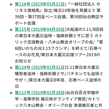
第126号 (2019年05月31日)
「一般社団法人 カ
リタス南相馬」設立/発災10年後を見据えて 第
36回・第37回全ベース会議、第50回仙台教区サ
ポート会議
第125号 (2019年04月30日)
大船渡の3.11/8回目
の東日本大震災追悼・復興祈願ミサに思う カト
リック亘理教会・八木山教会オリーブの会/「第
6回いのちの光3.15フクシマ」を終えて/石巻ベ
ースのお花見/東日本大震災応援ツアー2019の
お知らせ
第124号 (2019年03月31日)
3.11東日本大震災
犠牲者追悼・復興祈願ミサ/バチカンでも追悼ミ
サが！/東日本大震災8年目、石巻ベース追悼の
日
第123号 (2019年02月28日)
仙台白百合学園中
学・高等学校 被災地ボランティア報告/カトリ
ック八木山教会・オリーブの会 津波被災者と共