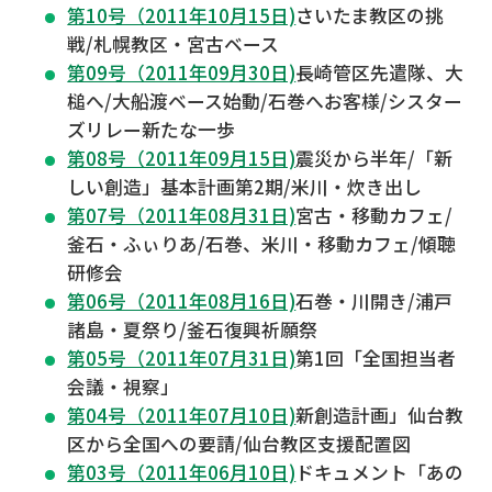
第10号（2011年10月15日)
さいたま教区の挑
戦/札幌教区・宮古ベース
第09号（2011年09月30日)
長崎管区先遣隊、大
槌へ/大船渡ベース始動/石巻へお客様/シスター
ズリレー新たな一歩
第08号（2011年09月15日)
震災から半年/「新
しい創造」基本計画第2期/米川・炊き出し
第07号（2011年08月31日)
宮古・移動カフェ/
釜石・ふぃりあ/石巻、米川・移動カフェ/傾聴
研修会
第06号（2011年08月16日)
石巻・川開き/浦戸
諸島・夏祭り/釜石復興祈願祭
第05号（2011年07月31日)
第1回「全国担当者
会議・視察」
第04号（2011年07月10日)
新創造計画」仙台教
区から全国への要請/仙台教区支援配置図
第03号（2011年06月10日)
ドキュメント「あの