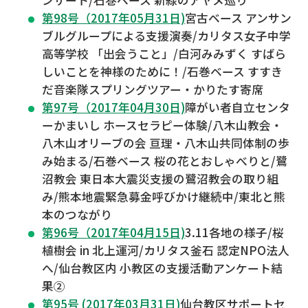
ンサート/石巻ベース 新緑のアヤメ巡り
第98号（2017年05月31日)
宮古ベース アンサン
ブルグループによる支援演奏/カリタス女子中学
高等学校 「出会うこと」/白河みみずく すばら
しいことを神様のために！/石巻ベース すすき
だ音楽隊スプリングツアー・かりたす寄席
第97号（2017年04月30日)
障がい者自立センタ
ーかまいし ホースセラピー体験/八木山教会・
八木山オリーブの会 亘理・八木山共同体制の歩
み始まる/石巻ベース 桜の花とおしゃべりと/鷺
沼教会 東日本大震災支援の鷺沼教会の取り組
み/熊本地震緊急募金呼びかけ継続中/東北と熊
本のつながり
第96号（2017年04月15日)
3.11各地の様子/桜
植樹会 in 北上運河/カリタス釜石 認定NPO法人
へ/仙台教区内 小教区の支援活動アンケート結
果②
第95号 (2017年03月31日)
仙台教区サポートセ