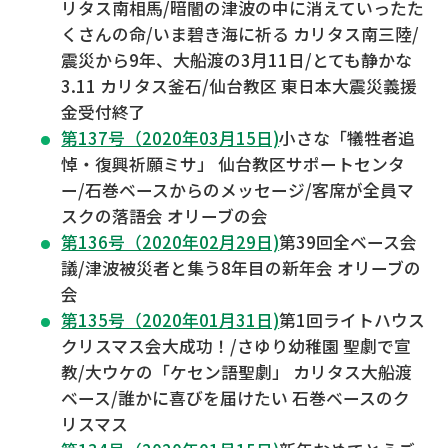
リタス南相馬/暗闇の津波の中に消えていったた
くさんの命/いま碧き海に祈る カリタス南三陸/
震災から9年、大船渡の3月11日/とても静かな
3.11 カリタス釜石/仙台教区 東日本大震災義援
金受付終了
第137号（2020年03月15日)
小さな「犠牲者追
悼・復興祈願ミサ」 仙台教区サポートセンタ
ー/石巻ベースからのメッセージ/客席が全員マ
スクの落語会 オリーブの会
第136号（2020年02月29日)
第39回全ベース会
議/津波被災者と集う8年目の新年会 オリーブの
会
第135号（2020年01月31日)
第1回ライトハウス
クリスマス会大成功！/さゆり幼稚園 聖劇で宣
教/大ウケの「ケセン語聖劇」 カリタス大船渡
ベース/誰かに喜びを届けたい 石巻ベースのク
リスマス