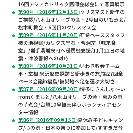
16回アジアカトリック医師会総会にて写真展示
第90号（2016年12月15日)
クリスマスと新年の
ご挨拶/八木山オリーブの会・2度目のいも煮会/
松木町教会・6回目のクリスマス会
第89号（2016年11月30日)
石巻ベーススタッフ
被災地視察/カリタス釜石・曹洞宗「味来食
堂」/岩手県岩泉町へ暖房機支援/11月22日の地
震・津波警報への対応
第88号（2016年10月31日)
いわき教会チーム
平・堂根 米沢歴史探訪と街歩きの旅/第27回全
ベース会議in福島/被災地へ足を運ぶ大切さ
第87号（2016年09月30日)
博多にきんしゃ～い
fromくまもと/八木山オリーブの会・恵みの雨
の芋煮会/台風10号被害伴うボランティアセン
ター情報
第86号 (2016年09月15日)
夏休み子どもキャン
プ/心の港・日本の祭りに参加して/すすきだ音