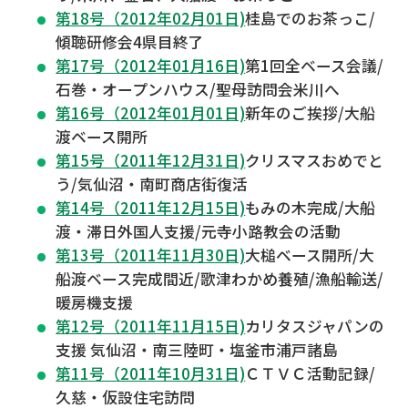
第18号（2012年02月01日)
桂島でのお茶っこ/
傾聴研修会4県目終了
第17号（2012年01月16日)
第1回全ベース会議/
石巻・オープンハウス/聖母訪問会米川へ
第16号（2012年01月01日)
新年のご挨拶/大船
渡ベース開所
第15号（2011年12月31日)
クリスマスおめでと
う/気仙沼・南町商店街復活
第14号（2011年12月15日)
もみの木完成/大船
渡・滞日外国人支援/元寺小路教会の活動
第13号（2011年11月30日)
大槌ベース開所/大
船渡ベース完成間近/歌津わかめ養殖/漁船輸送/
暖房機支援
第12号（2011年11月15日)
カリタスジャパンの
支援 気仙沼・南三陸町・塩釜市浦戸諸島
第11号（2011年10月31日)
ＣＴＶＣ活動記録/
久慈・仮設住宅訪問