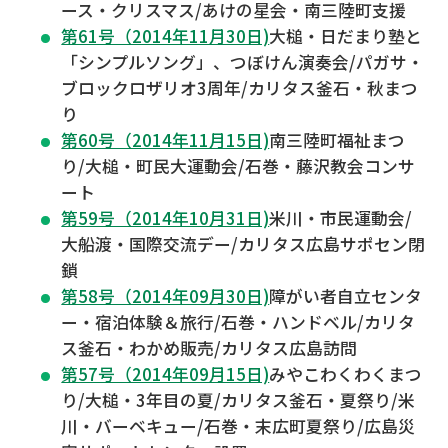
ース・クリスマス/あけの星会・南三陸町支援
第61号（2014年11月30日)
大槌・日だまり塾と
「シンプルソング」、つぼけん演奏会/パガサ・
ブロックロザリオ3周年/カリタス釜石・秋まつ
り
第60号（2014年11月15日)
南三陸町福祉まつ
り/大槌・町民大運動会/石巻・藤沢教会コンサ
ート
第59号（2014年10月31日)
米川・市民運動会/
大船渡・国際交流デー/カリタス広島サポセン閉
鎖
第58号（2014年09月30日)
障がい者自立センタ
ー・宿泊体験＆旅行/石巻・ハンドベル/カリタ
ス釜石・わかめ販売/カリタス広島訪問
第57号（2014年09月15日)
みやこわくわくまつ
り/大槌・3年目の夏/カリタス釜石・夏祭り/米
川・バーベキュー/石巻・末広町夏祭り/広島災