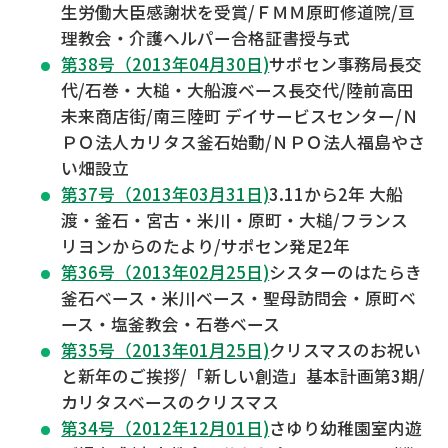
生労働大臣感謝状を受賞/ＦＭＭ原町修道院/亘
理教会・介護ヘルパー合格証書授与式
第38号（2013年04月30日)
サポセン事務局長交
代/石巻・大槌・大船渡ベース長交代/陸前高田
未来商店街/南三陸町 デイサービスセンター/Ｎ
ＰＯ法人カリタス釜石始動/ＮＰＯ法人福島やさ
い畑設立
第37号（2013年03月31日)
3.11から2年 大船
渡・釜石・宮古・米川・原町・大槌/フランス
リヨンからのたより/サポセン発足2年
第36号（2013年02月25日)
シスターのはたらき
釜石ベース・米川ベース・聖母訪問会・原町ベ
ース・塩釜教会・石巻ベース
第35号（2013年01月25日)
クリスマスのお祝い
と新年のご挨拶/「新しい創造」基本計画第3期/
カリタスベースのクリスマス
第34号（2012年12月01日)
さゆり幼稚園室内遊