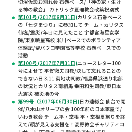
切沼仮設お別れ会 石巻ベース/「神の家・生け
る神の教会」 カトリック亘理教会改築祝別式
第101号 (2017年8月31日)
カリタス石巻ベース
の「七夕まつり」に参加して チーム・カリタス
仙塩/震災7年目に見えたこと 宇都宮海星女学
院/東京暁星高校 米川ベースでのボランティア
体験記/聖パウロ学園高等学校 石巻ベースでの
活動
第100号 (2017年7月31日)
ニュースレター100
号によせて 平賀徹夫司教/決して忘れることの
できない日 3.11 菊地功司教/福島県浜通り北部
の状況とカリタス南相馬 幸田和生司教/東日本
大震災 被災地の今
第99号（2017年06月30日)
日カ連総会 仙台で開
催/八木山オリーブの会 100年前の日本家屋で/
いわき教会 チーム平・堂根 平・堂根夏祭りを終
えて/顔が見える支援を！高野教会チャリティコ