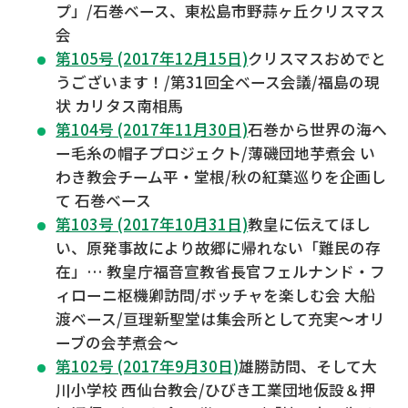
プ」/石巻ベース、東松島市野蒜ヶ丘クリスマス
会
第105号 (2017年12月15日)
クリスマスおめでと
うございます！/第31回全ベース会議/福島の現
状 カリタス南相馬
第104号 (2017年11月30日)
石巻から世界の海へ
ー毛糸の帽子プロジェクト/薄磯団地芋煮会 い
わき教会チーム平・堂根/秋の紅葉巡りを企画し
て 石巻ベース
第103号 (2017年10月31日)
教皇に伝えてほし
い、原発事故により故郷に帰れない「難民の存
在」… 教皇庁福音宣教省長官フェルナンド・フ
ィローニ枢機卿訪問/ボッチャを楽しむ会 大船
渡ベース/亘理新聖堂は集会所として充実～オリ
ーブの会芋煮会～
第102号 (2017年9月30日)
雄勝訪問、そして大
川小学校 西仙台教会/ひびき工業団地仮設＆押