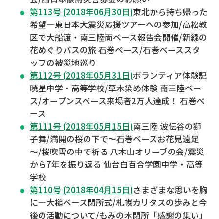
第113号 (2018年06月30日)
東北から持ち帰った
希望―東日本大震災応援ツアーへの参加/高松教
区で大船渡・南三陸両ベース報告会開催/新緑の
花めぐりバスの旅 石巻ベース/石巻ベーススタ
ッフの被災地巡り
第112号 (2018年05月31日)
ボランティア体験記
暁星中学・高等学校/草木染め体験 南三陸ベー
ス/オープンスペース来場者2万人達成！ 石巻ベ
ース
第111号 (2018年05月15日)
南三陸 波伝谷の獅
子舞/満開の桜の下で～石巻ベースお花見遠足
～/桜吹雪の中で祈る 八木山オリーブの会/震災
から7年を振り返る 仙台白百合学園中学・高等
学校
第110号 (2018年04月15日)
さまざまな思いを胸
に―大槌ベース閉所式/札幌カリタスの歩みと今
後の活動について/もみの木閉所「感謝の集い」