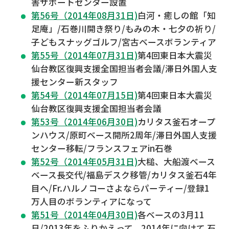
害サポートセンター設置
第56号（2014年08月31日)
白河・癒しの館「知
足庵」/石巻川開き祭り/もみの木・七夕の祈り/
子どもスナッグゴルフ/宮古ベースボランティア
第55号（2014年07月31日)
第4回東日本大震災
仙台教区復興支援全国担当者会議/滞日外国人支
援センター新スタッフ
第54号（2014年07月15日)
第4回東日本大震災
仙台教区復興支援全国担当者会議
第53号（2014年06月30日)
カリタス釜石オープ
ンハウス/原町ベース開所2周年/滞日外国人支援
センター移転/フランスフェアin石巻
第52号（2014年05月31日)
大槌、大船渡ベース
ベース長交代/福島デスク移管/カリタス釜石4年
目へ/Fr.ハルノコーさよならパーティー/登録1
万人目のボランティアになって
第51号（2014年04月30日)
各ベースの3月11
日/2013年をふりかえって、2014年に向けて 石