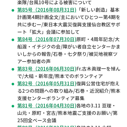
楽隊/台風10号による被害について
第85号（2016年08月31日)
「新しい創造」基本
計画第4期計画全文/主においてひとつー第4期を
共に歩むー/東日本大震災復興支援仙台教区サポ
ート「拡大」会議に参加して
第84号（2016年07月30日)
原町・4周年記念/大
船渡・イチジクの会/障がい者自立センターかま
いしからの報告/石巻・七夕祭り/被災地視察ツ
アー参加者の声
第83号（2016年06月30日)
Fr.古木眞理一を悼ん
で/大槌・新年度/熊本でのボランティア
第82号（2016年05月31日)
復興公営住宅が抱え
る2つの問題への取り組み/石巻・近況紹介/熊本
支援センターボランティア募集
第81号（2016年04月30日)
各地の3.11 亘理・
山元・原町・宮古/熊本地震ご支援のお願い/第
25回全ベース会議