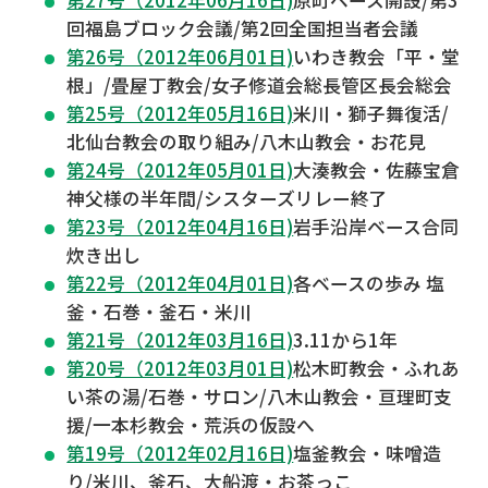
第27号（2012年06月16日)
原町ベース開設/第3
回福島ブロック会議/第2回全国担当者会議
第26号（2012年06月01日)
いわき教会「平・堂
根」/畳屋丁教会/女子修道会総長管区長会総会
第25号（2012年05月16日)
米川・獅子舞復活/
北仙台教会の取り組み/八木山教会・お花見
第24号（2012年05月01日)
大湊教会・佐藤宝倉
神父様の半年間/シスターズリレー終了
第23号（2012年04月16日)
岩手沿岸ベース合同
炊き出し
第22号（2012年04月01日)
各ベースの歩み 塩
釜・石巻・釜石・米川
第21号（2012年03月16日)
3.11から1年
第20号（2012年03月01日)
松木町教会・ふれあ
い茶の湯/石巻・サロン/八木山教会・亘理町支
援/一本杉教会・荒浜の仮設へ
第19号（2012年02月16日)
塩釜教会・味噌造
り/米川、釜石、大船渡・お茶っこ