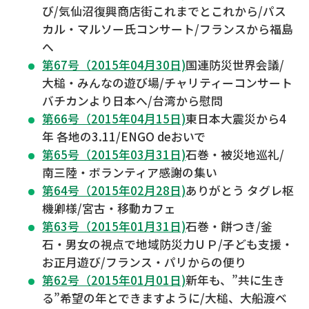
び/気仙沼復興商店街これまでとこれから/パス
カル・マルソー氏コンサート/フランスから福島
へ
第67号（2015年04月30日)
国連防災世界会議/
大槌・みんなの遊び場/チャリティーコンサート
バチカンより日本へ/台湾から慰問
第66号（2015年04月15日)
東日本大震災から4
年 各地の3.11/ENGO deおいで
第65号（2015年03月31日)
石巻・被災地巡礼/
南三陸・ボランティア感謝の集い
第64号（2015年02月28日)
ありがとう タグレ枢
機卿様/宮古・移動カフェ
第63号（2015年01月31日)
石巻・餅つき/釜
石・男女の視点で地域防災力ＵＰ/子ども支援・
お正月遊び/フランス・パリからの便り
第62号（2015年01月01日)
新年も、”共に生き
る”希望の年とできますように/大槌、大船渡ベ