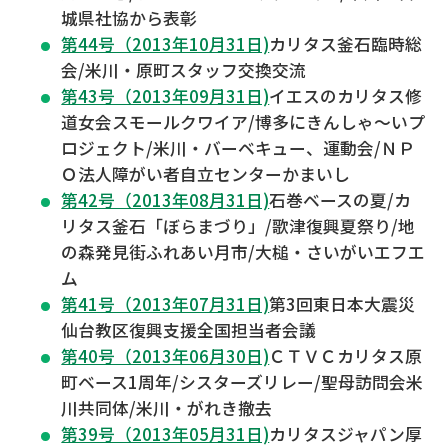
城県社協から表彰
第44号（2013年10月31日)
カリタス釜石臨時総
会/米川・原町スタッフ交換交流
第43号（2013年09月31日)
イエスのカリタス修
道女会スモールクワイア/博多にきんしゃ～いプ
ロジェクト/米川・バーベキュー、運動会/ＮＰ
Ｏ法人障がい者自立センターかまいし
第42号（2013年08月31日)
石巻ベースの夏/カ
リタス釜石「ぼらまづり」/歌津復興夏祭り/地
の森発見街ふれあい月市/大槌・さいがいエフエ
ム
第41号（2013年07月31日)
第3回東日本大震災
仙台教区復興支援全国担当者会議
第40号（2013年06月30日)
ＣＴＶＣカリタス原
町ベース1周年/シスターズリレー/聖母訪問会米
川共同体/米川・がれき撤去
第39号（2013年05月31日)
カリタスジャパン厚