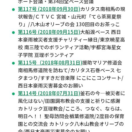
ポート会議・第34回全ベース会議
第117号 (2018年09月30日)
カリタス南相馬の現
状報告/ＣＴＶＣ 宮城・山元町「てら茶房夏祭
り」/八木山オリーブの会 130回目のお茶っこ
第116号 (2018年09月15日)
大船渡ベース 西日
本豪雨被災者支援チャリティー縁日/東京暁星高
校 南三陸でのボランティア活動/宇都宮海星女
子学院 亘理ボランティア
第115号（2018年08月31日)
援助マリア修道会
南相馬修道院を訪ねて/カリタス石巻ベース 七
夕まつり/すすきだ音楽隊 にこにこコンサート/
西日本豪雨災害募金のお願い
第114号 (2018年07月31日)
釜石の今―被災者に
風化はない/田園調布教会の支援と祈りに感謝
カトリック亘理教会/こころ、つなぐ、ならは、
明日へ！！ 聖母訪問会楢葉修道院/2度目の保育
園との交流会 カトリック八木山教会オリーブの
会/西日本豪雨災害募金のお願い