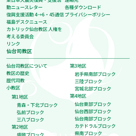
動ニュースレター
各種ダウンロード
復興支援活動 4→6・45通信
プライバシーポリシー
福島デスクニュース
カトリック仙台教区 人権を
考える委員会
リンク
仙台司教区
仙台司教区について
第3地区
教区の歴史
岩手県南部ブロック
歴代司教
三陸ブロック
小教区
宮城北部ブロック
第4地区
第1地区
仙台東部ブロック
青森・下北ブロック
仙台西部ブロック
弘前ブロック
仙台南部ブロック
三八ブロック
カテドラルブロック
第2地区
県南ブロック
盛岡ブロック