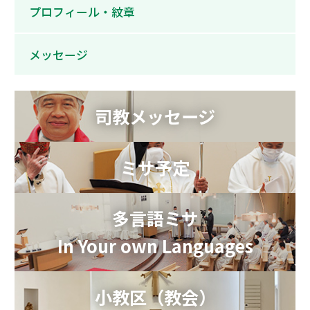
プロフィール・紋章
メッセージ
司教メッセージ
ミサ予定
多言語ミサ
In Your own Languages
小教区（教会）