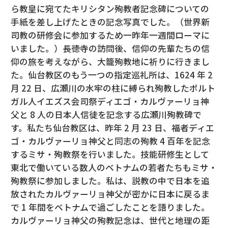
ら教皇に宛てたキリシタン殉教者記念碑についての
手紙を差し上げたときの記念写真でした。（世界新
司教の研修会に参加するため一昨年一週間ローマに
いました。）長徳寺の訪問後、信仰の先輩たちの信
仰の旅を考えながら、大籠殉教地に祈りに行きまし
た。仙台教区のもう一つの指定巡礼所は、1624 年 2
月 22 日、広瀬川の水牢の柱に縛られ殉教したポルト
ガル人イエズス会司祭ディエゴ・カルヴァーリョ神
父と 8 人の日本人信徒を記念する広瀬川殉教碑で
す。私たち仙台教区は、昨年 2 月 23 日、福者ディエ
ゴ・カルヴァーリョ神父と同志の殉教 4 百年を記念
するミサ・殉教祭を行いました。技能研修生として
東北で働いている数人のベトナムの若者たちもミサ・
殉教祭に参加しました。私は、説教の中で日本を追
放されたカルヴァーリョ神父が密かに日本に戻るま
で 1 年間をベトナムで過ごしたことを語りました。
カルヴァーリョ神父の殉教記念は、世代と地理の距