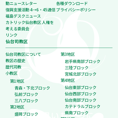
動ニュースレター
各種ダウンロード
復興支援活動 4→6・45通信
プライバシーポリシー
福島デスクニュース
カトリック仙台教区 人権を
考える委員会
リンク
仙台司教区
仙台司教区について
第3地区
教区の歴史
岩手県南部ブロック
歴代司教
三陸ブロック
小教区
宮城北部ブロック
第4地区
第1地区
仙台東部ブロック
青森・下北ブロック
仙台西部ブロック
弘前ブロック
仙台南部ブロック
三八ブロック
カテドラルブロック
第2地区
県南ブロック
盛岡ブロック