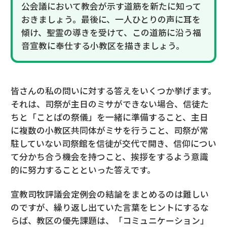
公会議において教会が示す道筋を新たに知って
おきましょう。最後に、一人ひとりの声に耳を
傾け、聖霊の導きを受けて、この道筋に沿う福
音宣教に奉仕する小教区を描きましょう。
皆さんの私の問いに対する答えをいくつか挙げます。
それは、司祭が主日のミサができない場合、信徒た
ちと「ことばの祭儀」を一緒に準備すること、主日
に複数の小教区共同体がミサを行うこと、司祭が常
駐していない司祭館を信徒が交代で開き、信仰につい
て分かち合う機会を持つこと、挨拶をするよう意識
的に努力することといった答えです。
宣教司牧評議会定例会の結論をまとめるのは難しい
のですが、繰り返し出ていた言葉をヒントにするな
らば、教区の優先課題は、「コミュニケーション」