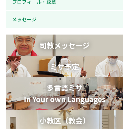
プロフィール・紋章
メッセージ
司教メッセージ
ミサ予定
多言語ミサ
In Your own Languages
小教区（教会）