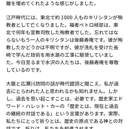
離を埋めてくれたような感じがしました。
江戸時代には、東北で約 1000 人ものキリシタンが殉
教者として亡くなりました。福者ペトロ岐部は、東
北で何年も宣教司牧した殉教者でした。忘れてはな
らないもう一人のキリシタンは後藤寿庵です。彼が殉
教したかどうかは不明ですが、彼が洗礼を受けた長
崎で学んだ技術を用水路の工事に駆使していまし
た。今日至るまで水沢の人たちは、後藤寿庵を尊敬
しているのです。
大籠と広瀬川訪問の話が時代錯誤と聞こえ、私が過
去にとらわれた人と思われるかも知れません。しか
し、過去を思い起こすことは、必要です。歴史家エド
ワード・ハレット・カーの「歴史とは、現在と過去
の継続の対話である」という言葉があります。実際、
私たちにとって祈りとは、歴史の原点である神との対
話です。祈りは、私たちを前進させます。