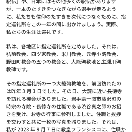
駅伝」や、日本にはその他多くの駅伝があります
が、一本のたすきをつなぎながら選手が走るよう
に、私たちも信仰のたすきを次代につなぐために、指
定巡礼所をこの一年の間に出かけましょう。実際、
私たちの生涯は巡礼です。
私は、各地区に指定巡礼所を定めました。それは、
弘前教会、四ツ家教会、米川教会、元寺小路教会、
野田町教会の五つの教会と、大籠殉教地と広瀬川殉
教碑です。
その指定巡礼所の一つ大籠殉教地を、前回訪れたの
は昨年 3 月 3 日でした。その日、大籠に近い長徳寺
を訪れる機会がありました。岩手県一関市藤沢町の
時宗の寺院・長徳寺の住職である渋谷真之師のお招
きを受け、お寺の行事に参列しました。住職と挨拶
を交わすと共に一枚の写真を贈りました。それは、
私が 2023 年 9 月 7 日に教皇フランシスコに、住職か