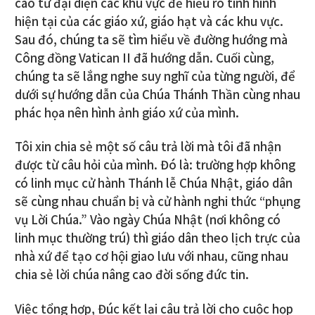
cáo từ đại diện các khu vực để hiểu rõ tình hình
hiện tại của các giáo xứ, giáo hạt và các khu vực.
Sau đó, chúng ta sẽ tìm hiểu về đường hướng mà
Công đồng Vatican II đã hướng dẫn. Cuối cùng,
chúng ta sẽ lắng nghe suy nghĩ của từng người, để
dưới sự hướng dẫn của Chúa Thánh Thần cùng nhau
phác họa nên hình ảnh giáo xứ của mình.
Tôi xin chia sẻ một số câu trả lời mà tôi đã nhận
được từ câu hỏi của mình. Đó là: trường hợp không
có linh mục cử hành Thánh lễ Chúa Nhật, giáo dân
sẽ cùng nhau chuẩn bị và cử hành nghi thức “phụng
vụ Lời Chúa.” Vào ngày Chúa Nhật (nơi không có
linh mục thường trú) thì giáo dân theo lịch trực của
nhà xứ để tạo cơ hội giao lưu với nhau, cũng nhau
chia sẻ lời chúa nâng cao đời sống đức tin.
Việc tổng hợp, Đúc kết lại câu trả lời cho cuộc họp