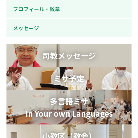
プロフィール・紋章
メッセージ
司教メッセージ
ミサ予定
多言語ミサ
In Your own Languages
小教区（教会）