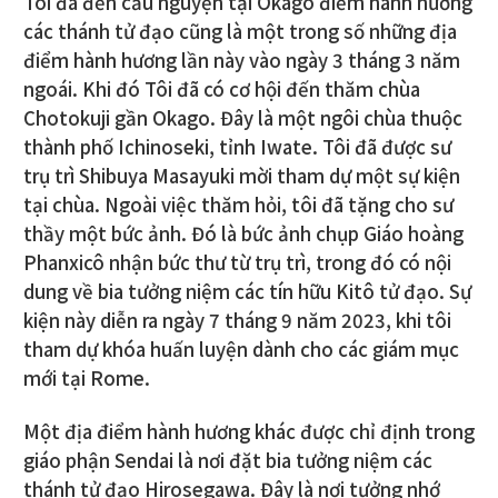
Tôi đã đến cầu nguyện tại Okago điểm hành hương
các thánh tử đạo cũng là một trong số những địa
điểm hành hương lần này vào ngày 3 tháng 3 năm
ngoái. Khi đó Tôi đã có cơ hội đến thăm chùa
Chotokuji gần Okago. Đây là một ngôi chùa thuộc
thành phố Ichinoseki, tỉnh Iwate. Tôi đã được sư
trụ trì Shibuya Masayuki mời tham dự một sự kiện
tại chùa. Ngoài việc thăm hỏi, tôi đã tặng cho sư
thầy một bức ảnh. Đó là bức ảnh chụp Giáo hoàng
Phanxicô nhận bức thư từ trụ trì, trong đó có nội
dung về bia tưởng niệm các tín hữu Kitô tử đạo. Sự
kiện này diễn ra ngày 7 tháng 9 năm 2023, khi tôi
tham dự khóa huấn luyện dành cho các giám mục
mới tại Rome.
Một địa điểm hành hương khác được chỉ định trong
giáo phận Sendai là nơi đặt bia tưởng niệm các
thánh tử đạo Hirosegawa. Đây là nơi tưởng nhớ