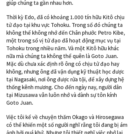
giúp chúng ta gần nhau hơn.
Thời kỳ Edo, đã có khoảng 1.000 tín hữu Kitô chịu
tử đạo tại khu vực Tohoku. Trong số đó chúng ta
không thể không nhớ đến Chân phước Petro Kibe,
một trong số vị tử đạo đã hoạt động mục vụ tại
Tohoku trong nhiều năm. Và một Kitô hữu khác
nữa mà chúng ta không thể quên là Goto Juan.
Mặc dù chưa xác định rõ ông có chịu tử đạo hay
không, nhưng ông đã vận dụng kỹ thuật học được
tại Nagasaki, nơi ông được rửa tội, để xây dựng hệ
thống kênh mương. Cho đến ngày nay, người dân
tại Mizusawa vẫn luôn nhớ và dành sự tôn kính
Goto Juan.
Việc tôi kể về chuyện thăm Okago và Hirosegawa
có thể khiến một số người nghĩ rằng tôi đang bị ám
ảnh bởi quá khứ. Nhưng tôi thiết nghĩ việc nhớ lại