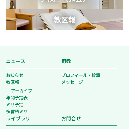
教区報
ニュース
司教
お知らせ
プロフィール・紋章
教区報
メッセージ
アーカイブ
年間予定表
ミサ予定
多言語ミサ
ライブラリ
お問合せ