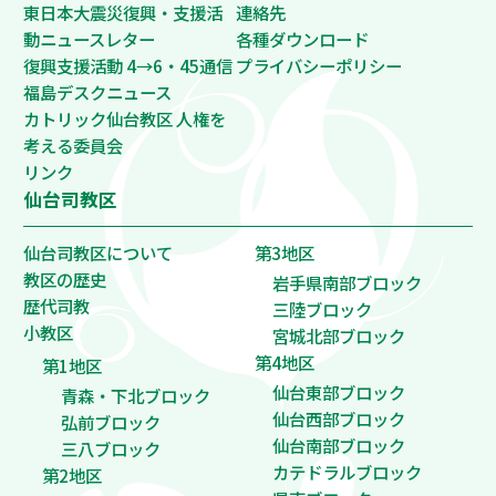
東日本大震災復興・支援活
連絡先
動ニュースレター
各種ダウンロード
復興支援活動 4→6・45通信
プライバシーポリシー
福島デスクニュース
カトリック仙台教区 人権を
考える委員会
リンク
仙台司教区
仙台司教区について
第3地区
教区の歴史
岩手県南部ブロック
歴代司教
三陸ブロック
小教区
宮城北部ブロック
第4地区
第1地区
仙台東部ブロック
青森・下北ブロック
仙台西部ブロック
弘前ブロック
仙台南部ブロック
三八ブロック
カテドラルブロック
第2地区