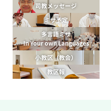
司教メッセージ
ミサ予定
多言語ミサ
In Your own Languages
小教区（教会）
教区報