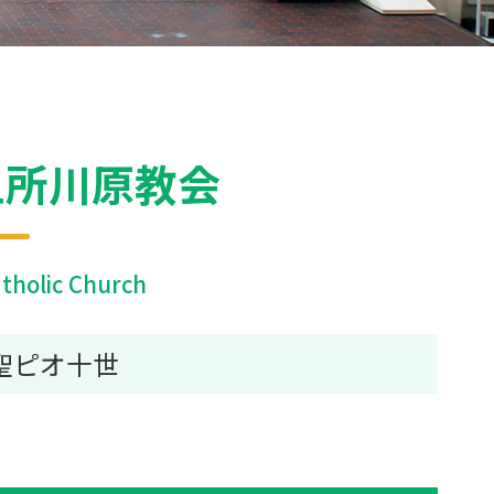
五所川原教会
tholic Church
聖ピオ十世