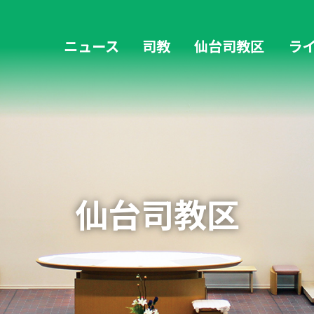
ニュース
司教
仙台司教区
ラ
教区の歴史
歴代司教
復興支援活動 4→6・45通信
福島デスクニュース
仙台司教区