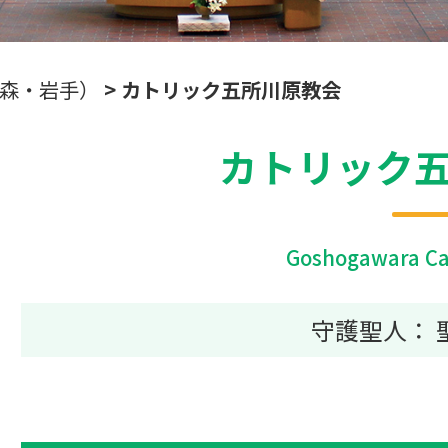
青森・岩手）
>
カトリック五所川原教会
カトリック
Goshogawara Ca
守護聖人： 