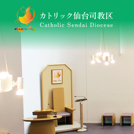
仙台司教区について
東日本大震災復興・支援活動ニュースレター