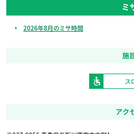
ミ
2026年8月のミサ時間
施
ス
アク