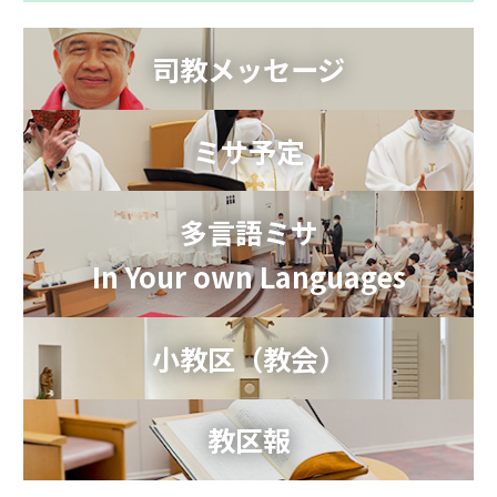
司教メッセージ
ミサ予定
多言語ミサ
In Your own Languages
小教区（教会）
教区報