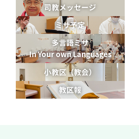
司教メッセージ
ミサ予定
多言語ミサ
In Your own Languages
小教区（教会）
教区報