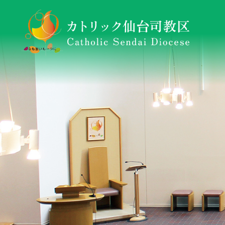
仙台司教区について
東日本大震災復興・支援活動ニュースレター