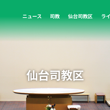
ニュース
司教
仙台司教区
ラ
教区の歴史
歴代司教
復興支援活動 4→6・45通信
福島デスクニュース
仙台司教区