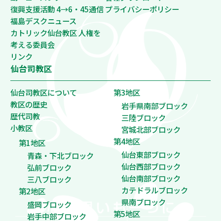
復興支援活動 4→6・45通信
プライバシーポリシー
福島デスクニュース
カトリック仙台教区 人権を
考える委員会
リンク
仙台司教区
仙台司教区について
第3地区
教区の歴史
岩手県南部ブロック
歴代司教
三陸ブロック
小教区
宮城北部ブロック
第4地区
第1地区
仙台東部ブロック
青森・下北ブロック
仙台西部ブロック
弘前ブロック
仙台南部ブロック
三八ブロック
カテドラルブロック
第2地区
県南ブロック
盛岡ブロック
第5地区
岩手中部ブロック