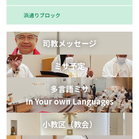
浜通りブロック
司教メッセージ
ミサ予定
多言語ミサ
In Your own Languages
小教区（教会）