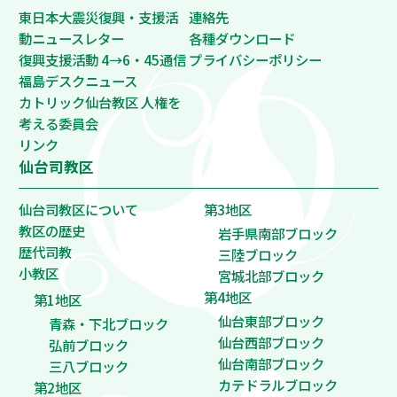
東日本大震災復興・支援活
連絡先
動ニュースレター
各種ダウンロード
復興支援活動 4→6・45通信
プライバシーポリシー
福島デスクニュース
カトリック仙台教区 人権を
考える委員会
リンク
仙台司教区
仙台司教区について
第3地区
教区の歴史
岩手県南部ブロック
歴代司教
三陸ブロック
小教区
宮城北部ブロック
第4地区
第1地区
仙台東部ブロック
青森・下北ブロック
仙台西部ブロック
弘前ブロック
仙台南部ブロック
三八ブロック
カテドラルブロック
第2地区