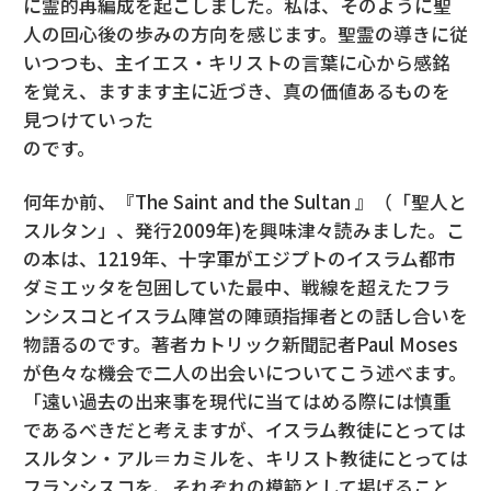
に霊的再編成を起こしました。私は、そのように聖
人の回心後の歩みの方向を感じます。聖霊の導きに従
いつつも、主イエス・キリストの言葉に心から感銘
を覚え、ますます主に近づき、真の価値あるものを
見つけていった
のです。
何年か前、『The Saint and the Sultan 』（「聖人と
スルタン」、発行2009年)を興味津々読みました。こ
の本は、1219年、十字軍がエジプトのイスラム都市
ダミエッタを包囲していた最中、戦線を超えたフラ
ンシスコとイスラム陣営の陣頭指揮者との話し合いを
物語るのです。著者カトリック新聞記者Paul Moses
が色々な機会で二人の出会いについてこう述べます。
「遠い過去の出来事を現代に当てはめる際には慎重
であるべきだと考えますが、イスラム教徒にとっては
スルタン・アル＝カミルを、キリスト教徒にとっては
フランシスコを、それぞれの模範として掲げること