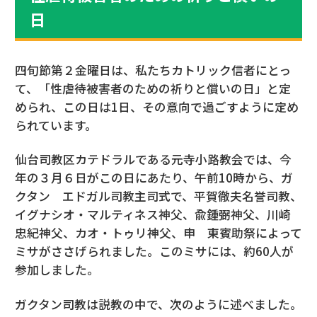
日
四旬節第２金曜日は、私たちカトリック信者にとっ
て、「性虐待被害者のための祈りと償いの日」と定
められ、この日は1日、その意向で過ごすように定め
られています。
仙台司教区カテドラルである元寺小路教会では、今
年の３月６日がこの日にあたり、午前10時から、ガ
クタン エドガル司教主司式で、平賀徹夫名誉司教、
イグナシオ・マルティネス神父、兪鍾弼神父、川崎
忠紀神父、カオ・トゥリ神父、申 東賓助祭によって
ミサがささげられました。このミサには、約60人が
参加しました。
ガクタン司教は説教の中で、次のように述べました。