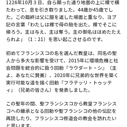
1226年10月３日、自ら願った通り地面の上に裸で横
たわって、息を引き取りました。44歳か45歳でし
た。この臨終は父に服を返した場面と重なり、ヨブ
記の言葉「わたしは裸で母の胎を出た。裸でそこに
帰ろう。主は与え、主は奪う。主の御名はほめたたえ
られよ」（1：21）を思い起こさせるのです。
初めてフランシスコの名を選んだ教皇は、同名の聖
人から多大な影響を受けて、2015年に環境危機と社
会問題を統合的に扱う回勅『ラウダート・シ』（主
よ、あなたに賛美）、2020年に兄弟的な世界を築く
実行可能な道を描く回勅『フラテッリ・トゥッテ
ィ』（兄弟の皆さん）を発表しました。
この聖年の間、聖フランシスコから教皇フランシス
コへの継承となる回勅や聖フランシコの他の伝記を
再読したり、フランシスコ修道会の教会を訪れたい
と思います。